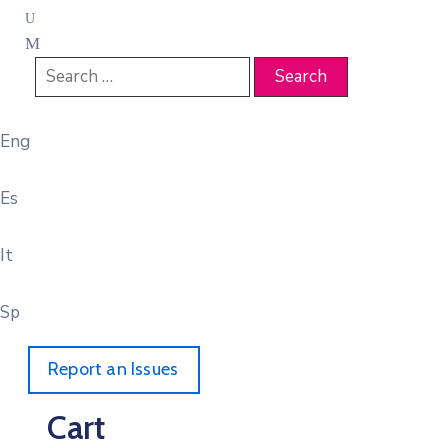
Eng
Es
It
Sp
Report an Issues
Cart