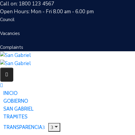
Call on: 1800 123 4567
Open Hours: Mon - Fri 8.00 am - 6.00 pm
Council
Vacancies
Complaints
INICIO
GOBIERNO
SAN GABRIEL
TRAMITES
TRANSPARENCIA